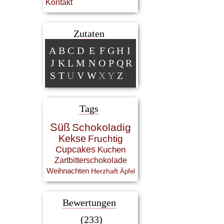
Kontakt
Zutaten
A
B
C
D
E
F
G
H
I
J
K
L
M
N
O
P
Q
R
S
T
U
V
W
X
Y
Z
Tags
Süß
Schokoladig
Kekse
Fruchtig
Cupcakes
Kuchen
Zartbitterschokolade
Weihnachten
Herzhaft
Äpfel
Bewertungen
(233)