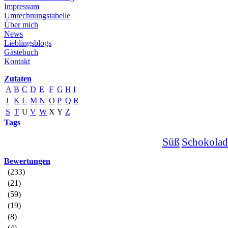
Impressum
Umrechnungstabelle
Über mich
News
Lieblingsblogs
Gästebuch
Kontakt
Zutaten
A
B
C
D
E
F
G
H
I
J
K
L
M
N
O
P
Q
R
S
T
U
V
W
X
Y
Z
Tags
Süß
Schokolad
Bewertungen
(233)
(21)
(59)
(19)
(8)
(4)