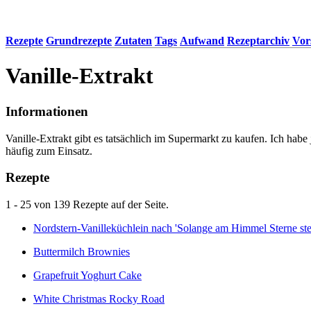
Rezepte
Grundrezepte
Zutaten
Tags
Aufwand
Rezeptarchiv
Vor
Vanille-Extrakt
Informationen
Vanille-Extrakt gibt es tatsächlich im Supermarkt zu kaufen. Ich hab
häufig zum Einsatz.
Rezepte
1 - 25 von 139 Rezepte auf der Seite.
Nordstern-Vanilleküchlein nach 'Solange am Himmel Sterne ste
Buttermilch Brownies
Grapefruit Yoghurt Cake
White Christmas Rocky Road