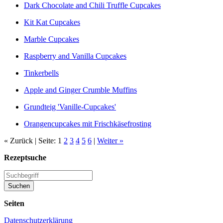
Dark Chocolate and Chili Truffle Cupcakes
Kit Kat Cupcakes
Marble Cupcakes
Raspberry and Vanilla Cupcakes
Tinkerbells
Apple and Ginger Crumble Muffins
Grundteig 'Vanille-Cupcakes'
Orangencupcakes mit Frischkäsefrosting
« Zurück | Seite: 1
2
3
4
5
6
|
Weiter »
Rezeptsuche
Seiten
Datenschutzerklärung