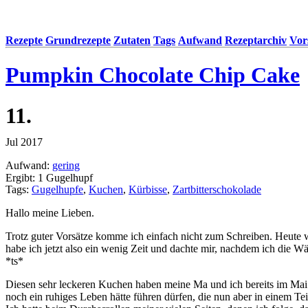
Rezepte
Grundrezepte
Zutaten
Tags
Aufwand
Rezeptarchiv
Vor
Pumpkin Chocolate Chip Cake
11.
Jul 2017
Aufwand:
gering
Ergibt: 1 Gugelhupf
Tags:
Gugelhupfe
,
Kuchen
,
Kürbisse
,
Zartbitterschokolade
Hallo meine Lieben.
Trotz guter Vorsätze komme ich einfach nicht zum Schreiben. Heute w
habe ich jetzt also ein wenig Zeit und dachte mir, nachdem ich die W
*ts*
Diesen sehr leckeren Kuchen haben meine Ma und ich bereits im Ma
noch ein ruhiges Leben hätte führen dürfen, die nun aber in einem Tei