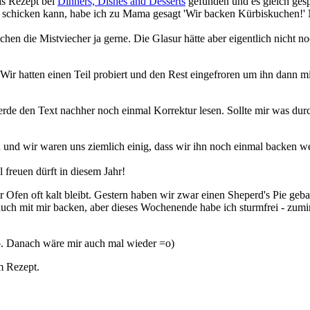
das Rezept bei
Dinners, Dishes and Desserts
gefunden und es gleich ges
g schicken kann, habe ich zu Mama gesagt 'Wir backen Kürbiskuchen!' 
n die Mistviecher ja gerne. Die Glasur hätte aber eigentlich nicht no
. Wir hatten einen Teil probiert und den Rest eingefroren um ihn dann
rde den Text nachher noch einmal Korrektur lesen. Sollte mir was durc
und wir waren uns ziemlich einig, dass wir ihn noch einmal backen wer
 freuen dürft in diesem Jahr!
en oft kalt bleibt. Gestern haben wir zwar einen Sheperd's Pie gebac
 mit mir backen, aber dieses Wochenende habe ich sturmfrei - zumin
so. Danach wäre mir auch mal wieder =o)
m Rezept.