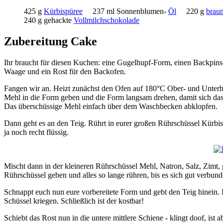
425 g
Kürbispüree
237 ml Sonnenblumen-
Öl
220 g
brau
240 g gehackte
Vollmilchschokolade
Zubereitung Cake
Ihr braucht für diesen Kuchen: eine Gugelhupf-Form, einen Backpinsel,
Waage und ein Rost für den Backofen.
Fangen wir an. Heizt zunächst den Ofen auf 180°C Ober- und Unterhit
Mehl in die Form geben und die Form langsam drehen, damit sich das M
Das überschüssige Mehl einfach über dem Waschbecken abklopfen.
Dann geht es an den Teig. Rührt in eurer großen Rührschüssel Kürbispü
ja noch recht flüssig.
Mischt dann in der kleineren Rührschüssel Mehl, Natron, Salz, Zimt
Rührschüssel geben und alles so lange rühren, bis es sich gut verbund
Schnappt euch nun eure vorbereitete Form und gebt den Teig hinein. 
Schüssel kriegen. Schließlich ist der kostbar!
Schiebt das Rost nun in die untere mittlere Schiene - klingt doof, ist