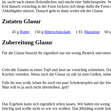
ist, sucht nach einem Holzstäbchen und macht eine Stäbchenprobe. Wen
Erst danach vorsichtig in der Form lockern (ich biege dafür die Form
Abkühlgitter stürzen. Danach geht es dann weiter mit der Glasur.
Zutaten Glasur
45 g
Butter
150 g
Bitterschokolade
1 EL
Maissirup
60 
Zubereitung Glasur
Für die Glasur braucht ihr eigentlich nur ein wenig Besteck und eine
Gebt alle Zutaten in einen Topf und lasst sie vorsichtig schmelzen.
Kuchen verteilen. Wenn euch die Glasur zu zäh ist zum Gießen, nehmt 
Falls ihr nun wollt, könnt ihr noch ein paar Schokotropfen auf der f
Man will es ja auch nicht übertreiben, gell?
Das Ergebnis kann sich eigentlich sehen lassen. Wir hatten ein wen
brüchig und wollte nicht so wie wir wollten. Das Mistding wurde trotz