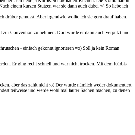
peichert. Ich liebe ja Kürbis-Schokoladen-Kuchen. Die Kombination
Nach einem kurzen Stutzen war sie dann auch dabei ^^ So liebe ich
ch drüber gemusst. Aber irgendwie wollte ich sie gern drauf haben.
 mit zur Convention zu nehmen. Dort wurde er dann auch verputzt und
hrutschen - einfach gekonnt ignorieren =o) Soll ja kein Roman
den. Er ging recht schnell und war nicht trocken. Mit dem Kürbis
ken, aber das zählt nicht ;o) Der wurde nämlich weder dokumentiert
dest teilweise und werde wohl mal lauter Sachen machen, zu denen