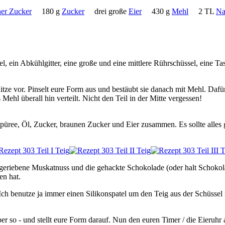
ner Zucker
180 g
Zucker
drei große
Eier
430 g
Mehl
2 TL
Na
 ein Abkühlgitter, eine große und eine mittlere Rührschüssel, eine Tas
ze vor. Pinselt eure Form aus und bestäubt sie danach mit Mehl. Dafür
ehl überall hin verteilt. Nicht den Teil in der Mitte vergessen!
ree, Öl, Zucker, braunen Zucker und Eier zusammen. Es sollte alles gut 
, geriebene Muskatnuss und die gehackte Schokolade (oder halt Schoko
en hat.
Ich benutze ja immer einen Silikonspatel um den Teig aus der Schüssel
 aber so - und stellt eure Form darauf. Nun den euren Timer / die Eieruh