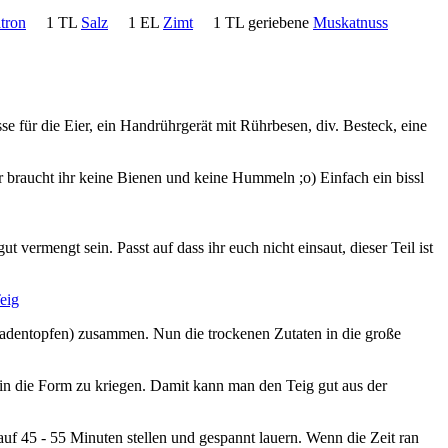
tron
1 TL
Salz
1 EL
Zimt
1 TL geriebene
Muskatnuss
se für die Eier, ein Handrührgerät mit Rührbesen, div. Besteck, eine
 braucht ihr keine Bienen und keine Hummeln ;o) Einfach ein bissl
vermengt sein. Passt auf dass ihr euch nicht einsaut, dieser Teil ist
ladentopfen) zusammen. Nun die trockenen Zutaten in die große
 in die Form zu kriegen. Damit kann man den Teig gut aus der
r auf 45 - 55 Minuten stellen und gespannt lauern. Wenn die Zeit ran