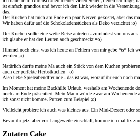
Ich hatte beim Durchscrollen meiner vielen Seiten, denen ich folge, 
ist einfach grandios und bevor ich den Link wieder in die Versenkun
das.
Der Kuchen hat mich am Ende ein paar Nerven gekostet, aber das mache
Wir haben dafür auf die Schokoladenstücken als Deko verzichtet ;o)
Der Kuchen sollte eine weite Reise antreten - zumindest von uns aus
ich glaube er hat den Leuten auch geschmeckt =o)
Himmel noch eins, was ich heute an Fehlern von mir gebe *ts* Ich we
werden ;o)
Natürlich durfte meine Ma auch ein Stück von dem Kuchen probieren 
auch der perfekte Herbstkuchen =o)
Also liebe Spieleabendfreunde - das ist was, worauf ihr euch noch mal
Im Moment hat meine Backhilfe Urlaub, weshalb am Wochenende der Of
noch am Ende präsentiert. Mein Mann würde zwar am Wochenende auch
ich sonst nicht komme. Putzen zum Beispiel ;o)
Vielleicht probiere ich auch was kleines aus. Ein Mini-Dessert oder 
Bevor ihr jetzt aber vor Langeweile einschlaft, komme ich mal fix zu
Zutaten Cake