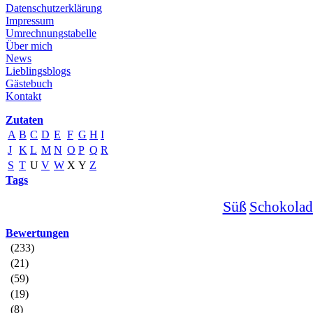
Datenschutzerklärung
Impressum
Umrechnungstabelle
Über mich
News
Lieblingsblogs
Gästebuch
Kontakt
Zutaten
A
B
C
D
E
F
G
H
I
J
K
L
M
N
O
P
Q
R
S
T
U
V
W
X
Y
Z
Tags
Süß
Schokolad
Bewertungen
(233)
(21)
(59)
(19)
(8)