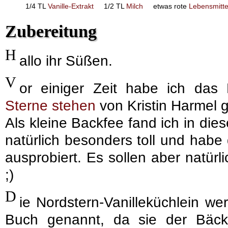
1/4 TL
Vanille-Extrakt
1/2 TL
Milch
etwas rote
Lebensmitte
Zubereitung
H
allo ihr Süßen.
V
or einiger Zeit habe ich da
Sterne stehen
von Kristin Harmel 
Als kleine Backfee fand ich in di
natürlich besonders toll und habe
ausprobiert. Es sollen aber natürl
;)
D
ie Nordstern-Vanilleküchlein we
Buch genannt, da sie der Bäck