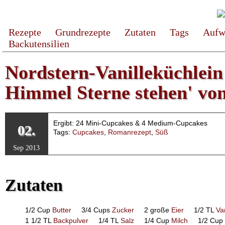
Rezepte
Grundrezepte
Zutaten
Tags
Aufw
Backutensilien
Nordstern-Vanilleküchlein
Himmel Sterne stehen' vo
Ergibt: 24 Mini-Cupcakes & 4 Medium-Cupcakes
02.
Tags:
Cupcakes
,
Romanrezept
,
Süß
Sep 2013
Zutaten
1/2 Cup
Butter
3/4 Cups
Zucker
2 große
Eier
1/2 TL
Van
1 1/2 TL
Backpulver
1/4 TL
Salz
1/4 Cup
Milch
1/2 Cup 