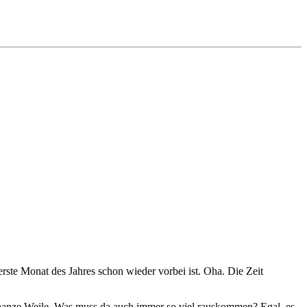
erste Monat des Jahres schon wieder vorbei ist. Oha. Die Zeit
aanze Weile. Was muss da auch immer so viel rauskommen? Egal, es