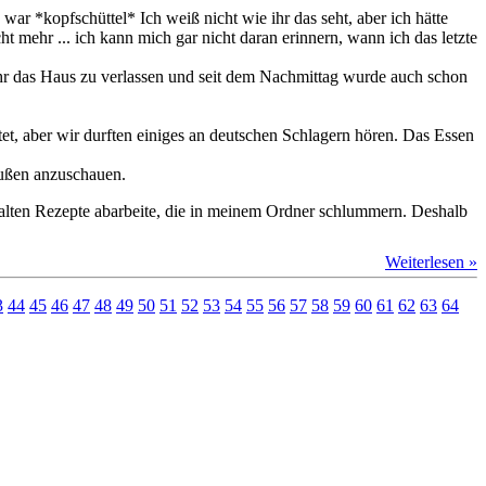
ar *kopfschüttel* Ich weiß nicht wie ihr das seht, aber ich hätte
t mehr ... ich kann mich gar nicht daran erinnern, wann ich das letzte
hr das Haus zu verlassen und seit dem Nachmittag wurde auch schon
et, aber wir durften einiges an deutschen Schlagern hören. Das Essen
außen anzuschauen.
n alten Rezepte abarbeite, die in meinem Ordner schlummern. Deshalb
Weiterlesen »
3
44
45
46
47
48
49
50
51
52
53
54
55
56
57
58
59
60
61
62
63
64