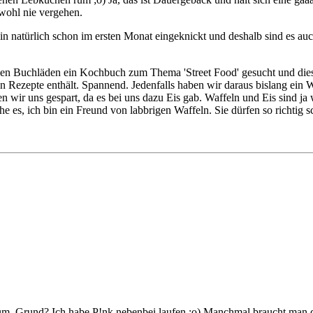
wohl nie vergehen.
 bin natürlich schon im ersten Monat eingeknickt und deshalb sind es a
elen Buchläden ein Kochbuch zum Thema 'Street Food' gesucht und die
chen Rezepte enthält. Spannend. Jedenfalls haben wir daraus bislang ei
ben wir uns gespart, da es bei uns dazu Eis gab. Waffeln und Eis sind 
ehe es, ich bin ein Freund von labbrigen Waffeln. Sie dürfen so richti
m. Grund? Ich habe P!nk nebenbei laufen ;o) Manchmal braucht man d