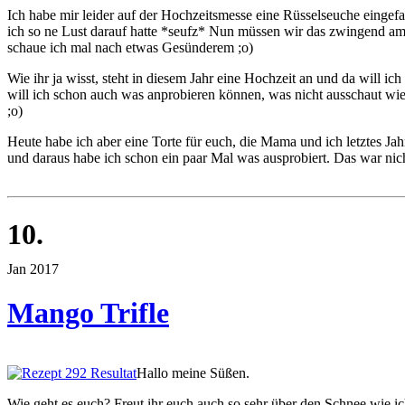
Ich habe mir leider auf der Hochzeitsmesse eine Rüsselseuche eingefan
ich so ne Lust darauf hatte *seufz* Nun müssen wir das zwingend a
schaue ich mal nach etwas Gesünderem ;o)
Wie ihr ja wisst, steht in diesem Jahr eine Hochzeit an und da will 
will ich schon auch was anprobieren können, was nicht ausschaut wie J
;o)
Heute habe ich aber eine Torte für euch, die Mama und ich letztes Ja
und daraus habe ich schon ein paar Mal was ausprobiert. Das war nich
10.
Jan 2017
Mango Trifle
Hallo meine Süßen.
Wie geht es euch? Freut ihr euch auch so sehr über den Schnee wie i