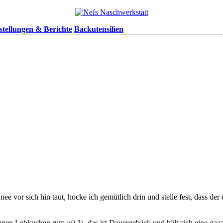
stellungen & Berichte
Backutensilien
 vor sich hin taut, hocke ich gemütlich drin und stelle fest, dass der 
en Lebkuchen rum ;o) Ja, das ist Dauergebäck und hält sich eine gaa