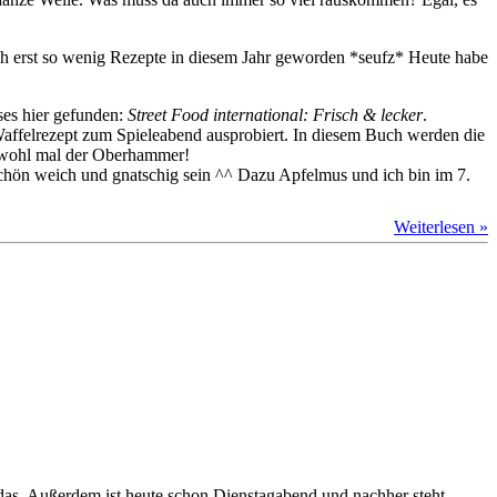
uch erst so wenig Rezepte in diesem Jahr geworden *seufz* Heute habe
ses hier gefunden:
Street Food international: Frisch & lecker
.
n Waffelrezept zum Spieleabend ausprobiert. In diesem Buch werden die
ja wohl mal der Oberhammer!
g schön weich und gnatschig sein ^^ Dazu Apfelmus und ich bin im 7.
Weiterlesen »
as. Außerdem ist heute schon Dienstagabend und nachher steht