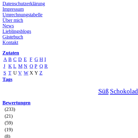
Datenschutzerklärung
Impressum
Umrechnungstabelle
Über mich
News
Lieblingsblogs
Gästebuch
Kontakt
Zutaten
A
B
C
D
E
F
G
H
I
J
K
L
M
N
O
P
Q
R
S
T
U
V
W
X
Y
Z
Tags
Süß
Schokolad
Bewertungen
(233)
(21)
(59)
(19)
(8)