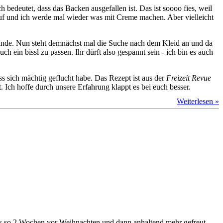
 bedeutet, dass das Backen ausgefallen ist. Das ist soooo fies, weil
f und ich werde mal wieder was mit Creme machen. Aber vielleicht
h finde. Nun steht demnächst mal die Suche nach dem Kleid an und da
 ein bissl zu passen. Ihr dürft also gespannt sein - ich bin es auch
ss sich mächtig geflucht habe. Das Rezept ist aus der
Freizeit Revue
 Ich hoffe durch unsere Erfahrung klappt es bei euch besser.
Weiterlesen »
ings so 2 Wochen vor Weihnachten und dann anhaltend mehr gefreut