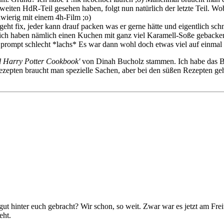
ten HdR-Teil gesehen haben, folgt nun natürlich der letzte Teil. Wobe
hwierig mit einem 4h-Film ;o)
eht fix, jeder kann drauf packen was er gerne hätte und eigentlich sc
ich haben nämlich einen Kuchen mit ganz viel Karamell-Soße geback
 prompt schlecht *lachs* Es war dann wohl doch etwas viel auf einmal 
al Harry Potter Cookbook'
von Dinah Bucholz stammen. Ich habe das B
zepten braucht man spezielle Sachen, aber bei den süßen Rezepten geh
ut hinter euch gebracht? Wir schon, so weit. Zwar war es jetzt am Fre
eht.