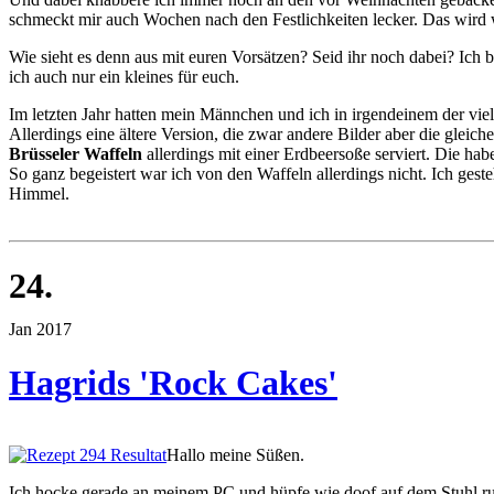
schmeckt mir auch Wochen nach den Festlichkeiten lecker. Das wird 
Wie sieht es denn aus mit euren Vorsätzen? Seid ihr noch dabei? Ich
ich auch nur ein kleines für euch.
Im letzten Jahr hatten mein Männchen und ich in irgendeinem der vi
Allerdings eine ältere Version, die zwar andere Bilder aber die glei
Brüsseler Waffeln
allerdings mit einer Erdbeersoße serviert. Die ha
So ganz begeistert war ich von den Waffeln allerdings nicht. Ich gest
Himmel.
24.
Jan 2017
Hagrids 'Rock Cakes'
Hallo meine Süßen.
Ich hocke gerade an meinem PC und hüpfe wie doof auf dem Stuhl ru