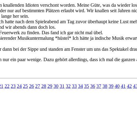
en knallenden Idioten verschont worden. Meine Güte, was da wieder los w
er nur auf bestimmten Plätzen erlaubt wird. Wir knallen seit Jahren nich
lange her sein.
Ich hatte nach dem Spieleabend am Tag zuvor überhaupt keine Lust me
ind wir abends dann doch los.
euerwerk zu finden. Das fand ich gar nicht mal übel.
ierender Musikuntermalung *hüstel* Ich hätte ja indische Musik erwart
ir dann bei der Sippe und standen am Fenster um uns das Spektakel dr
ch nur ein paar wenige. Dazu gehört allerdings, dass ich mal die ganze
21
22
23
24
25
26
27
28
29
30
31
32
33
34
35
36
37
38
39
40
41
42
4