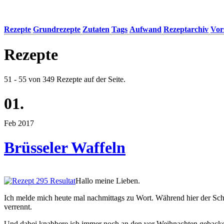
Rezepte
Grundrezepte
Zutaten
Tags
Aufwand
Rezeptarchiv
Vor
Rezepte
51 - 55 von 349 Rezepte auf der Seite.
01.
Feb 2017
Brüsseler Waffeln
Hallo meine Lieben.
Ich melde mich heute mal nachmittags zu Wort. Während hier der Schnee
verrennt.
Und dabei knabbere ich immer noch an den vor Weihnachten gebacken