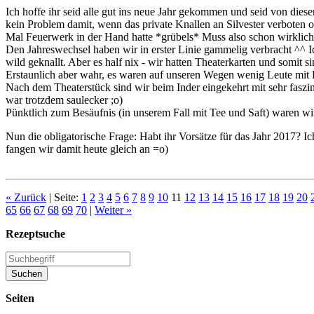
Ich hoffe ihr seid alle gut ins neue Jahr gekommen und seid von dies
kein Problem damit, wenn das private Knallen an Silvester verboten od
Mal Feuerwerk in der Hand hatte *grübels* Muss also schon wirklich 
Den Jahreswechsel haben wir in erster Linie gammelig verbracht ^^ 
wild geknallt. Aber es half nix - wir hatten Theaterkarten und somit s
Erstaunlich aber wahr, es waren auf unseren Wegen wenig Leute mit F
Nach dem Theaterstück sind wir beim Inder eingekehrt mit sehr faszin
war trotzdem saulecker ;o)
Pünktlich zum Besäufnis (in unserem Fall mit Tee und Saft) waren w
Nun die obligatorische Frage: Habt ihr Vorsätze für das Jahr 2017? I
fangen wir damit heute gleich an =o)
« Zurück
| Seite:
1
2
3
4
5
6
7
8
9
10
11
12
13
14
15
16
17
18
19
20
65
66
67
68
69
70
|
Weiter »
Rezeptsuche
Seiten