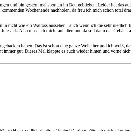
gen und bin gestern mal spontan im Bett geblieben. Leider hat das auch
m kommenden Wochenende nachholen, da freu ich mich schon total drau
ich nun nicht wie ein Walross aussehen - auch wenn ich die sehr niedlic
utesack. Also muss ich mich ranhalten und da soll dann das Gebäck auch
hr gebacken haben. Das ist schon eine ganze Weile her und ich weiß, da
t immer gut. Dieses Mal klappte es auch wieder hinten und vorne nicht.
ch? =o) Hach, endlich richtiger Winter! Darüber hätte ich mich allerd